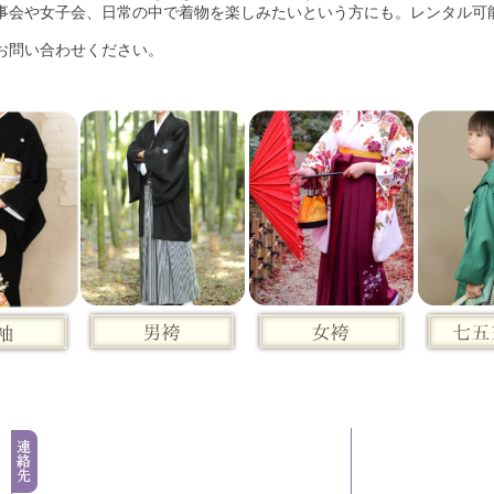
事会や女子会、日常の中で着物を楽しみたいという方にも。レンタル可
問い合わせください。​
079-232-1456
▶TOPページ
▶
​【受付】10:00〜18:00
▶生徒さんの声
▶